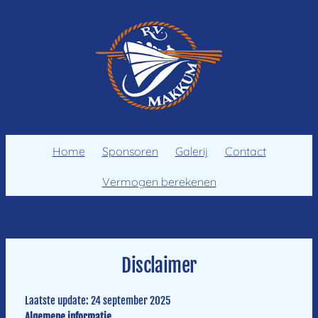
Ga
naar
de
inhoud
Home
Sponsoren
Galerij
Contact
Vermogen berekenen
Disclaimer
Laatste update: 24 september 2025
Algemene informatie