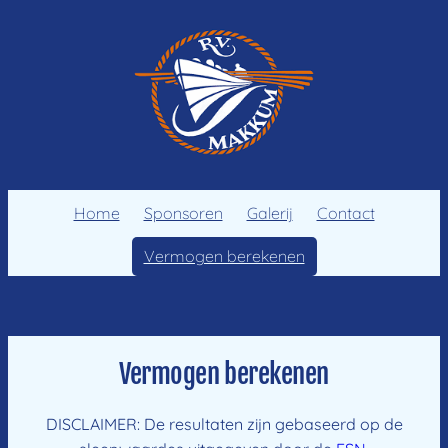
Ga
naar
de
inhoud
Home
Sponsoren
Galerij
Contact
Vermogen berekenen
Vermogen berekenen
DISCLAIMER: De resultaten zijn gebaseerd op de