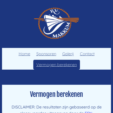
Ga
naar
de
inhoud
Home
Sponsoren
Galerij
Contact
Vermogen berekenen
Vermogen berekenen
DISCLAIMER: De resultaten zijn gebaseerd op de