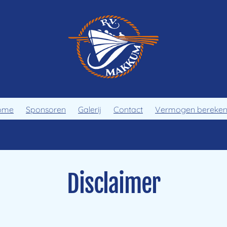
ome
Sponsoren
Galerij
Contact
Vermogen bereke
Disclaimer