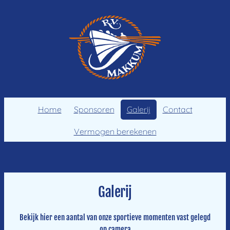
Ga
naar
de
inhoud
Home
Sponsoren
Galerij
Contact
Vermogen berekenen
Galerij
Bekijk hier een aantal van onze sportieve momenten vast gelegd
op camera