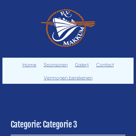
Home
Sponsoren
Galerij
Contact
Vermogen berekenen
Categorie:
Categorie 3