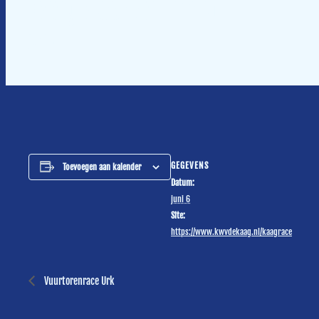
Kaagrace Warmond
juni 6
GEGEVENS
Toevoegen aan kalender
Datum:
juni 6
Site:
https://www.kwvdekaag.nl/kaagrace
Vuurtorenrace Urk