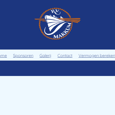
ome
Sponsoren
Galerij
Contact
Vermogen bereke